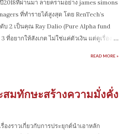
านปี2018ที่ผ่านมา ลายครามอย่าง james simons
agers ที่ทำรายได้สูงสุด โดย RenTech’s
ับ 2 เป็นคุณ Ray Dalio (Pure Alpha fund
 ที่อยากให้สังเกต ไม่ใช่แค่ตัวเงิน แต่ดูเรื่อง
ไตล์มีกลยุทธ์ที่แตกต่างกัน แต่ก็สามารถสร้าง
READ MORE »
่งปี 2018 ด้า นกลยุทธ์ ประเภท Quant และ
ด้ดีที่สุด นอกจากนั้นถ้าติดตามกันมาหลายปี
ผลงานดีแค่ปีเดียว แต่มี track record ที่สุด
ะสมทักษะสร้างความมั่งคั่ง
าอีกด้วย อ่านเพิ่มเติม
news/articles/2019-02-15/the-10-best-
de-7-7-billion-in-2018
รื่องราวเกี่ยวกับการประยุกต์นำเอาหลัก
news/articles/2019-01-09/hedge-fund-