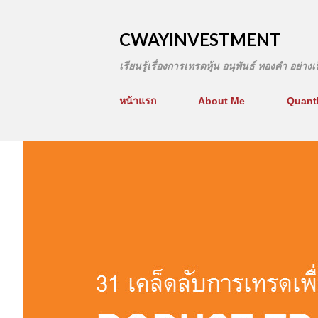
CWAYINVESTMENT
เรียนรู้เรื่องการเทรดหุ้น อนุพันธ์ ทองคำ อย่า
หน้าแรก
About Me
Quant
บ
ท
ค
ว
า