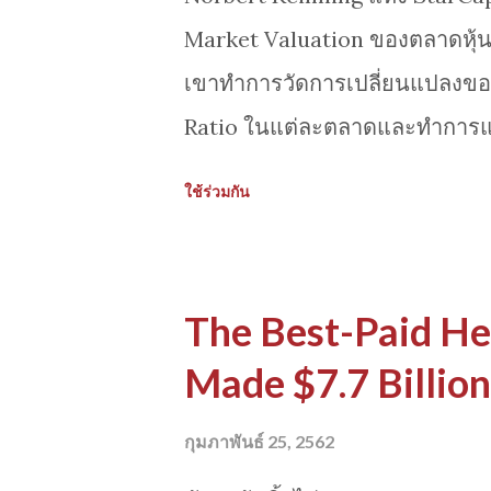
Market Valuation ของตลาดหุ้น 1
เขาทำการวัดการเปลี่ยนแปลงของ
Ratio ในแต่ละตลาดและทำการ
รายภูมิภาค ด้วยสีต่างๆ จากนั้น
ใช้ร่วมกัน
การดึงดูดใจ ที่เกิดจากค่าตัวแป
สนใจคือพฤติกรรม ลักษณะเฉพาะ
และตลาดญุี่ปุ่น ที่มีพฤติกรรมเฉ
The Best-Paid H
ข้อมูลมันน้อยเกินไปจะสรุป ลอง
Made $7.7 Billion
เกิดได้จาก link ด้านล่างครับ
time_continue=13&v=1a3JJn
กุมภาพันธ์ 25, 2562