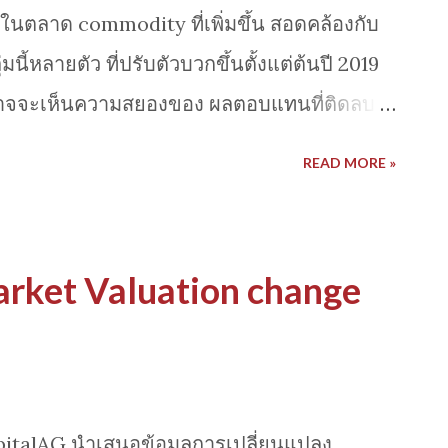
olution จากสอนโมเดลด้วย reinforcement
นตลาด commodity ที่เพิ่มขึ้น สอดคล้องกับ
 จากการเรียนรู้ทดลองทำในภาวะตลาดต่างๆ) -
ี้หลายตัว ที่ปรับตัวบวกขึ้นตั้งแต่ต้นปี 2019
หารพอร์ต มีการทำ TAA กำห...
ีอาจจะเห็นความสยองของ ผลตอบแทนที่ติดลบ
กลุ่มพลังงานอย่าง น้ำมันดิบ บวกขึ้นต่อ
READ MORE »
ร่โลหะมีค่าหายากอย่าง palladium (ซึ่งใช้ใน
หกรรมยานยนต์)ที่ราคา +16.9% (ราคาเพิ่ม
ปี) ข้อมูลสรุปจากคุณ @charlie Bilello
rket Valuation change
pitalAG นำเสนอข้อมูลการเปลี่ยนแปลง