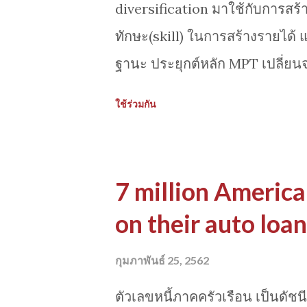
diversification มาใช้กับการสร้า
performance-in-2018-the-go
ทักษะ(skill) ในการสร้างรายได้
ฐานะ ประยุกต์หลัก MPT เปลี่ยน
และ knowledge) โดยผมนำเอาประ
ใช้ร่วมกัน
วางแผนการเงินซึ่งนำเสนอแนวทาง
การพัฒนาทักษะเพื่อสร้างรายได้ห
จากการพึงพาเงินเดือนจากงานปร
7 million America
จากงานประจำ มาทำตาม passio
on their auto loa
เงิน บริหารจัดการเวลา และใช้ป
สามารถพัฒนาเป็นรายได้ ที่ใช้
กุมภาพันธ์ 25, 2562
อินเตอร์เน็ตและเทคโนโลยีในยุคป
ตัวเลขหนี้ภาคครัวเรือน เป็นดัชน