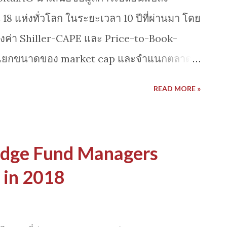
8 แห่งทั่วโลก ในระยะเวลา 10 ปีที่ผ่านมา โดย
ค่า Shiller-CAPE และ Price-to-Book-
แยกขนาดของ market cap และจำแนกตลาด
จัด zone เพื่อแสดงค่าระดับความถูกแพง และ
READ MORE »
รทั้งสองที่ทำการติดตามในแต่ ละปี ความน่า
ของแต่ละตลาด เช่นตลาด สหรัฐ, ตลาดรัสเซีย
พาะตัว ตรงนี้ไม่ขอลงรายละเอียดเพิ่มเพราะ
edge Fund Managers
เข้าไปดูภาพเคลื่อนไหวและการเปลี่ยนแปลงที่
 in 2018
 https://www.youtube.com/watch?
RBBFQ