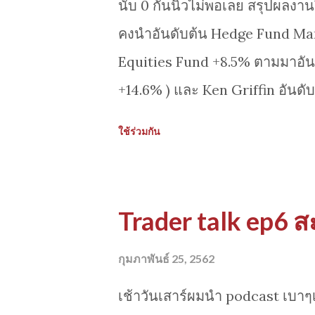
นับ 0 กันนิ้วไม่พอเลย สรุปผลง
คงนำอันดับต้น Hedge Fund Man
Equities Fund +8.5% ตามมาอันด
+14.6% ) และ Ken Griffin อันดับ 3
strategies ที่แต่ละ Fund ต่างมีส
ใช้ร่วมกัน
ผลงานที่โดดเด่นและสุดยอดได้ ซึ
multi strategies ยังคงทำผลงานไ
จะพบ Fund เหล่านี้ไม่ได้แค่สร้าง
Trader talk ep6 ส
ยอดต่อเนื่องในช่วงหลายปีที่ผ่านม
https://www.bloomberg.com/
กุมภาพันธ์ 25, 2562
paid-hedge-fund-managers-ma
เช้าวันเสาร์ผมนำ podcast เบาๆเ
https://www.bloomberg.com/