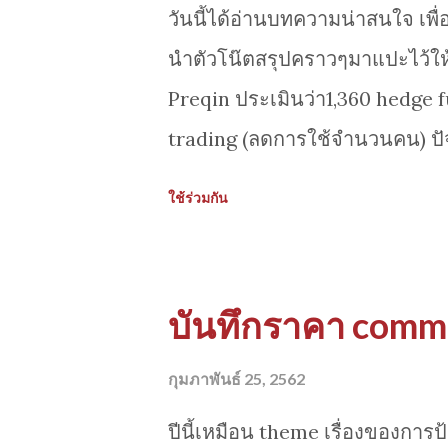
วันนี้ได้อ่านบทความน่าสนใจ เพื่อ
นำตัวโน๊ตสรุปคราวๆมาแปะไว้ให้พ
Preqin ประเมินว่า1,360 hedge
trading (ลดการใช้จำนวนคน) ปั
มาจาก algorithmic trading (rul
ใช้ร่วมกัน
ได้เน้นพัฒนาหรือนำไปใช้มาก -
สำหรับการเทรด จากการประมว
เฉพาะพวก unstructured data ไม่ใ
บันทึกราคา comm
สภาวะตลาดและโอกาสในการตัดสิน
alternative data กลุ่ม unstruc
กุมภาพันธ์ 25, 2562
- AI สไตล์ Deep Q-Learning กำ
ปีนี้เหมือน theme เรื่องของการป