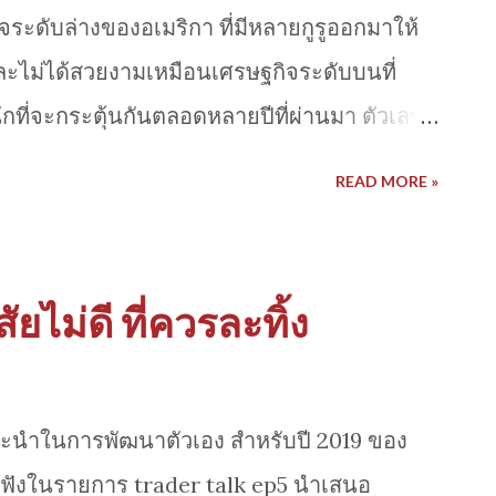
www.youtube.com/watch?v=GFcGSXP6rH0
ระดับล่างของอเมริกา ที่มีหลายกูรูออกมาให้
ะไม่ได้สวยงามเหมือนเศรษฐกิจระดับบนที่
ที่จะกระตุ้นกันตลอดหลายปีที่ผ่านมา ตัวเลข
ะเป็นที่กล่าวถึงคือตัวเลข การติดค้างชำระค่า
READ MORE »
rt ซึ่งเป็นหนี้ระยะสั้นที่นิยมมีการนำไปใช้
งตัวเลขล่าสุดออกมา แสดงให้เห็นคนชั้นกลาง
้างจ่ายค่างวดของหนี้รถยนต์(auto loan
ัยไม่ดี ที่ควรละทิ้ง
ไปเพิ่มจากช่วง 5ปีก่อนหน้าพอควร และเข้าใกล้
นกูรูมองว่าเกิดจาการขาดรายได้มาผ่อนชำระ
องเศรษฐกิจระดับล่าง นอกจากนี้ กูรูยังแนะนำ
นะนำในการพัฒนาตัวเอง สำหรับปี 2019 ของ
บ้าน , หนี้บัตรเครดิต และหนี้กู้ยืมด้านการศึกษา
ห้ฟังในรายการ trader talk ep5 นำเสนอ