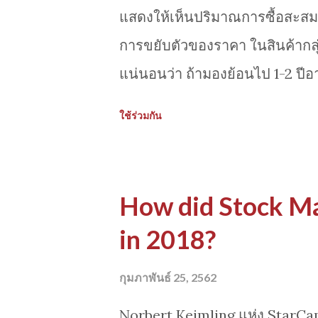
non linear แบบเดิมใช้การหา s
แสดงให้เห็นปริมาณการซื้อสะสมใ
learning (AI ตัดสินใจซื้อ/ขาย
การขยับตัวของราคา ในสินค้ากลุ่มน
กลุ่มนี้ใช้ AI ในกรอบของการบริ
แน่นอนว่า ถ้ามองย้อนไป 1-2 ป
และถดถอยอย่างหนัก จากภาพ จะพบ
ใช้ร่วมกัน
เนื่องตั้งแต่ต้นปี เช่นเดียวกับแ
catalytic converte rs ในอุตสา
ติดต่อกันมาต่อเนื่องโดยเฉพาะ 3 
How did Stock Ma
in 2018?
กุมภาพันธ์ 25, 2562
Norbert Keimling แห่ง StarCa