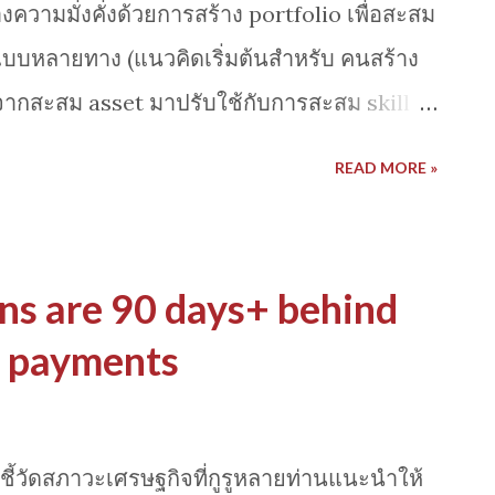
งความมั่งคั่งด้วยการสร้าง portfolio เพื่อสะสม
od-the-bad-and-the-ugly
 แบบหลายทาง (แนวคิดเริ่มต้นสำหรับ คนสร้าง
จากสะสม asset มาปรับใช้กับการสะสม skill
เด็นสำคัญจาก ผู้บรรยายเป็นกูรูด้านการ
READ MORE »
ปฏิบัติและมุมมองบนเวที Ted Talk เ น้นที่
ลายทาง เพื่อ diversification ลดความเสี่ยง
ะจำอย่างเดียว ที่สำคัญมันไม่ใช่การลาออก
ns are 90 days+ behind
n อะไรแบบนั้น แต่เขาสอนให้เราวางแผนการ
n payments
ระโยชน์จาก Gig economic สร้างทักษะที่
เงินทุนและเวลา จำกัดโดยอาศัยประโยชน์จาก
ัจจุบัน ให้เกิดประโยชน์ ลองเข้าไปฟังได้จาก
ีชี้วัดสภาวะเศรษฐกิจที่กูรูหลายท่านแนะนำให้