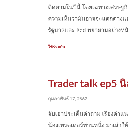
link ด้านล่างครับ https://
ติดตามในปีนี้ โดยเฉพาะเศรษฐกิจ
ความเห็นว่ามันอาจจะแตกต่างแล
รัฐบาลและ Fed พยายามอย่างหนัก
หนึ่งที่ประกาศเมื่อวานดูเหมือนจ
ใช้ร่วมกัน
งวดรถยนต์ จาก NewYork Fed Repo
วัดสภาพคล่องระดับครัวเรือน ซึ่
อเมริกัน จำนวนกว่า 7 million ค
Trader talk ep5 นิส
payments) เกินกว่า 90+ วันขึ้น
ระดับตอนช่วงวิกฤติการเงิน ด้า
กุมภาพันธ์ 17, 2562
สะท้อนความไม่ปกติในกำลังซื้อข
จับเอาประเด็นคำถาม เรื่องคำแ
ให้จับตาตัวเลขอื่นๆอย่างหนี้ผ่อน
น้องเทรดเดอร์ท่านหนึ่ง มาเล่าใ