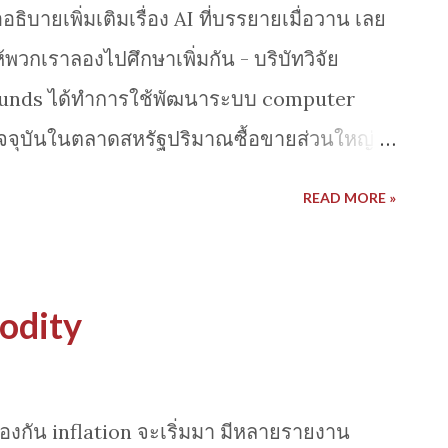
อธิบายเพิ่มเติมเรื่อง AI ที่บรรยายเมื่อวาน เลย
วกเราลองไปศึกษาเพิ่มกัน - บริบัทวิจัย
 funds ได้ทำการใช้พัฒนาระบบ computer
จจุบันในตลาดสหรัฐปริมาณซื้อขายส่วนใหญ่
e based) - บางบริษัทใช้ AI เพื่อโฆษณา แต่ไม่
READ MORE »
 Aidyia ใช้ Deep Learning ในการสร้างโมเดล
ลผลข้อมูลจำนวนมาก หลากหลายชนิด โดย
ช่ price data อย่างเดียว เพื่อ วิเคราะห์
odity
ใจเทรด [ไม่ใช้ algorithm คงที่] - การใช้
tured data ยังเป็นอาวุธลับยอดนิยมในปัจจุบัน
ลังมาในด้านนี้ แทนจะ prediction ราคาที่เป็น
้องกัน inflation จะเริ่มมา มีหลายรายงาน