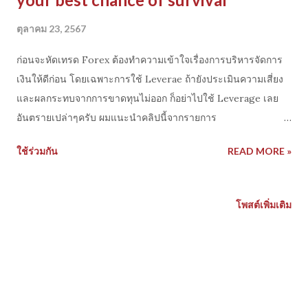
ตุลาคม 23, 2567
ก่อนจะหัดเทรด Forex ต้องทำความเข้าใจเรื่องการบริหารจัดการ
เงินให้ดีก่อน โดยเฉพาะการใช้ Leverae ถ้ายังประเมินความเสี่ยง
และผลกระทบจากการขาดทุนไม่ออก ก็อย่าไปใช้ Leverage เลย
อันตรายเปล่าๆครับ ผมแนะนำคลิปนี้จากรายการ
chatwithtraders "How to use leverage in Forex markets
ใช้ร่วมกัน
READ MORE »
for your best chance of survival" ถ้าไม่เชื่อคนไทย ก็ลองฟัง
เทรดเดอร์มืออาชีพต่างชาติที่เขาเทรดในตลาดจริงๆดูก็ได้ เป็นบท
สัมภาษณ์ของคุณ Joel Kruger เล่าประสบการณ์หลายปีของเขา
โพสต์เพิ่มเติม
และแนะนำอะไรหลายอย่างเกี่ยวกับการเป็น fx trader ที่น่าสนใจ
มากคือแนวคิดเรื่องของการบริหารเงินและบริหารความเสี่ยง เขา
บอกว่าปัญหาของมือใหม่คือ เรื่องของการ Over trading พยายาม
เร่งทำเงินทำกำไรมากเกินไป จนติดกับดักการใช้ Leverage ที่สูง
หลายร้อยเท่า ซึ่งไม่ได้เหมาะกับพฤติกรรมราคา ทน market