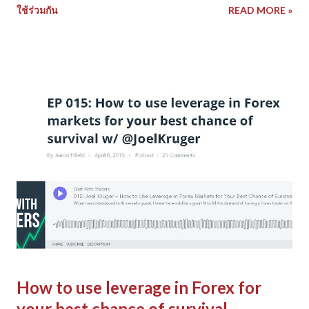
ใช้ร่วมกัน
READ MORE »
ยุคอดีต, แน่นอนว่า ระยะยาวผลตอบแทนมันดูดีตามแนวโน้มขาขึ้น
,ตาม bull market cycle แต่ตลาดปัจจุบันที่ผันผวน มันจะยากมาก
จะเทรดแล้วได้กำไรก้อนโต เสี่ยงที่จะขาดทุน โดยเฉพาะ การใช้
เครื่องมือเทคนิคอลเน้นหาสัญญาณตาม Trend เป็นหลัก ไม่ได้
วิเคราะห์ความผันผวน(volatility)ของราคา, โดยหนังสือเล่มนี้พูดถึง
Trend following แบบ systematic futures trading โดยเน้น
ด้านการสร้าง porftfolio ที่ใช้การ diversification เพื่อทำ risk
management โดยมีทั้งการกระจาย เงิน(cash management) ใน
การเทรดผสม(combination of different types of trading
models) เพื่อประสิทธิภาพของผลตอบแทนที่เหมาะสม - ผสม asset
class แตกต่างกัน(Cross asset) ใช้ประโยชน์จากรอบการ
เปลี่ยนแปลงราคา ( Trend & Correlation) , เช่น stock/index
future, commodity, c...
How to use leverage in Forex for
your best chance of survival