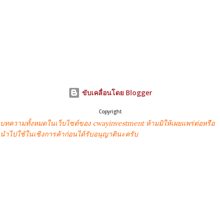
volatile ของสินค้าค่าเงินไม่ไหว สุดท้ายก็ต้องล้างพอร์ต สูญเสียเงิน
ไป Kruger แนะนำมือใหม่ว่า เริ่มจากการเรียนรู้ตลาด เรียนรู้
พฤติกรรมราคา และทดลองพัฒนาระบบเทรดของตัวเองก่อน ไม่
ต้องสนใจทำเงินหรือโกยกำไร เริ่มจาก Leverage ต่ำ เช่น 1:1 เทรด
บัญชีเล็กๆ ให้ได้ 6 เดือน หรื...
ขับเคลื่อนโดย Blogger
Copyright
บทความทั้งหมดในเว็บไซต์ของ cwayinvestment ห้ามมิให้เผยแพร่ต่อหรือ
นำไปใช้ในเชิงการค้าก่อนได้รับอนุญาตินะครับ