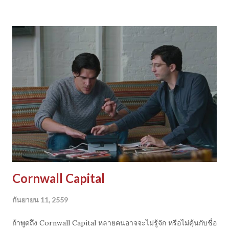
trading - กูรูสายที่ประสบความสำเร็จของโลก - หนังสือ สำหรับ
การเรียนรู้ -เว็บไซต์และแหล่งข้อมูลสำหรับการพัฒนาระบ­บ -
ตัวอย่างการทำ robot trading ใน tfex / forex ด้วย MT4 - การ
ออกแบบและเลือกกลยุทธ์ -การเขียน code โปรแกรม MQL4 -
การส่งคำสั่งซื้อขาย - การทำ back testing มาอัพเดตความรู้ที่
https://youtu.be/jj5DOyqTREU
Cornwall Capital
กันยายน 11, 2559
ถ้าพูดถึง Cornwall Capital หลายคนอาจจะไม่รู้จัก หรือไม่คุ้นกับชื่อ