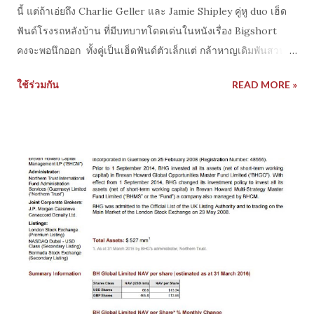
นี้ แต่ถ้าเอ่ยถึง Charlie Geller และ Jamie Shipley คู่หู duo เฮ็ด
ฟันด์โรงรถหลังบ้าน ที่มีบทบาทโดดเด่นในหนังเรื่อง Bigshort
คงจะพอนึกออก ทั้งคู่เป็นเฮ็ดฟันด์ตัวเล็กแต่ กล้าหาญเดิมพันสวน
ตลาด mortgage จนทำกำไรมหาศาลจากวิกฤติการเงิน subprime
ใช้ร่วมกัน
READ MORE »
เปลี่ยนจากทุน $15 million กลายเป็น $120 million ในไม่กี่ปี
Charles Ledley และ Jamie Mai(ชื่อจริงตัวจริงในโลก) สองคนนี้
เป็นผู้บริหารและผู้ก่อตั้งกองทุนเฮ็ดฟันด์ รวมถึงมีเทรดเ ดอร์มือดี
อย่าง Ben Hockett ถ้าจำกันได้ในเรื่องก็คือตัวละครที่แสดงโดย
Brad Pitt ที่เป็นอาจารย์และช่วยเหลือสองหนุ่มนี้ให้สำเร็จ ปัจจุบัน
Cornwall Capital ที่ยังดำเนินกิจการและยังสามารถสร้างผล
ตอบแทนที่ดีแก่นักลงทุน บทความนี้ valuewalk วิเคราะห์จดหมาย
ถึงนักลงทุนในปี 2015 ของ Cornwall Capital มีหลายเรื่องที่น่า
สนใจ โดยเฉพาะกลยุทธ์การลงทุน ในหุ้น ,ค่าเงิน, options(ของดี
ราคาถูก ความเสี่ยงจำกัด นี่เป็นจุดเด่น ของฟันด์นี้ที่เราจะเห็นใน
หนังเลย) และอื่นๆ รวมถึงมุมมองตลาด เข้าไปอ่านได้ที่
http://www.valuew...