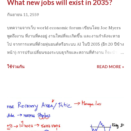
What new jobs will exist in 2035?
กันยายน 11, 2559
บทความจากเว็บ world economic forum เขียนโดย Joe Myers
พูดถึงงาน ที่งานที่คงอยู่ งานใหม่ที่จะเกิดขึ้น และงานกำลังจะหาย
ไป จากการแทนที่ด้วยหุ่นยนต์หรือระบบ AI ในปี 2035 (อีก 20 ปีข้าง
หน้า) การปรับเปลี่ยนของระบบธุรกิจและสถานที่ทำงาน ก็จะนำมา
ซึ่งการเปลี่ยนแปลงสำคัญ โดยเฉพาะการลดต้นทุนแรงงานด้วย
ใช้ร่วมกัน
READ MORE »
ระบบ Automation ที่ปัจจุบันมีการพัฒนาทักษะและประสิทธิ์ภาพได้
มากขึ้นเรื่อยๆ กำลังเข้ามาแทนที่งานของคนในบาง ประเภทของ
งาน ที่เน้นการใช้แรงงาน หรือประเภททำซ้ ำ ไม่มีความซับซ้อน
ส่วนคนต้องปรับตัวให้มีทักษะ ความชำนาญและความสามารถใน
การทำงานที่สูงขึ้น หรือมีความเฉพาะเจาะจงขึ้น บทความเขียนถึง
งานที่จะมีให้มนุษย์ทำในปี 2035 จะเป็นงานด้าน การใช้ความคิด
การตัดสินใจ และงานด้านการปฏิสัมพันธ์กับคน(บริการและการต่อ
รอง) รวมถึงจะเกิดงานใหม่ๆ ที่มาพร้อมกับการเปลี่ยนแปลงของ