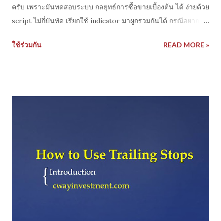
ครับ เพราะมันทดสอบระบบ กลยุทธ์การซื้อขายเบื้องต้น ได้ ง่ายด้วย
script ไม่กี่บันทัด เรียกใช้ indicator มาผูกรวมกันได้ กรณีอยากรู้
ว่า logic หรือ idea ของเงื่อนไขซื้อขาย มัน OK ไหมลองดูได้ อีก
ใช้ร่วมกัน
READ MORE »
ข้อดีคือ product เยอะ ตามสไตล์ trading view เพราะข้อนี้ผมถึง
ได้มาลองใช ้ เนื่องจากจะทดสอบกับ ETF ก ็เลยมาลองเล่นของเจ้า
นี้ Strategies tester เป็นฟีเจอร์ใหม่ที่ trading view เพิ่งออกมาไม่
นาน โดยเพิ่มจาก pine script เดิมที่มีซึ่งเปิดให้นักพัฒ นาไปเขียน
code สร้าง indicator หรือ model บน platform (แต่ปัจจุบันยังสู้
MT4 MT5 เพราะ pine script มันมีข้อจำกัดในการ implement
ระบบขั้นสูง ) การทำงานก็ง่ายเขียน code และ compile จากนั้น
build ใส่ในกราฟ มันจะทดสอบกับข้อมูล ย้อนหลังให้ระดับหนึ่ง และ
ก็รัน real time mode แบบ forward test บน web application
ให้ด้วย รวมๆสำหรับ ของฟรีก็ OK มากเลย อย่างในภาพผมก็เขียน
code ทดลองซื้อขายแบบง่ายๆแบบ pyramid trading ก็ได้ผลดัง
ภาพ จาก code ไม่ถึง 10 บรรทัด รวมๆก...