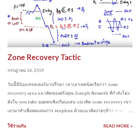
เทคโนโลยีคอมพิวเตอร์ , Big Data และการขยายตัวของ Internet
of Things สรุปคราวๆ ลองอ่านรายละเอียดเพิ่มเติม
https://www.weforum.org/agenda/2016/02/these-
scientists-have-predicted-which-jobs-will-be-human-
only-in-2035/?platform=hootsuite ...
Zone Recovery Tactic
กรกฎาคม 26, 2559
วันนี้มีน้องเทรดเดอร์มาปรึกษา เขาเอาเทคนิคเรียกว่า zone
recovery area แนวคิดของฝรั่งคุณ Joseph Nemeth ที่กำลังโด่ง
ดังใน you tube ยอดคนฟังเกือบแสน แนวคิด zone recovery เขา
เอามาทำเพื่อทดแทนการ stoploss ด้วยแนวคิดง่ายๆที่ว่า ราคา มัน
ไม่ขึ้นก็ลง ทางใดทางหนึ่ง ดังนั้นใช้พลวัตรของตลาด มาเป็นตัว
ใช้ร่วมกัน
READ MORE »
cover loss ซะจะได้ไม่ต้องขาดทุน ผมไม่ขอสรุปว่าใช้ได้หรือไม่
แต่จะสาธิตการทำงานของอัลกอริทึ่ม Zone recovery tactic ด้วย