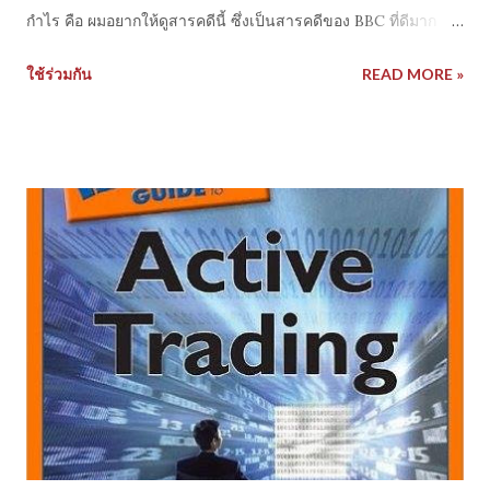
กำไร คือ ผมอยากให้ดูสารคดีนี้ ซึ่งเป็นสารคดีของ BBC ที่ดีมาก
เขาพูดถึงเทรดเดอร์แบบครบทุ กประเภท ทั้งเทรดเดอร์อิสระ, แม่
ใช้ร่วมกัน
READ MORE »
บ้านเทรดเดอร์, rookie trader ,prop trader , HFT , floor
trader,Hedge fund manager ทั่วโลก จากตลาดหลักต่างๆ คือเร า
จะได้เห็นภาพ เห็นแง่คิดของเส้นทางอาชีพเ ทรดเดอร์จริงๆครบมาก
ทั้งเรื่องกระบวนการพัฒนาตั วเอง การทำงาน ชีวิตประจำวันและ
อื่นๆ สารคดีชื่อ 'Traders: Millions By The Minute' มี 2 ตอน
ความยาวประมาณ120 นาที เนื่องจากผมดูแล้วมันเป็นสา รคดีที่มี
ประโยชน์จริงๆ สำหรับ เทรดเดอร์ ผมเลยสรุปความเป็นภาษาไทย
ใน แต่ละตอน แต่ละตัวละครในเรื่องไว้ให้ สำหรับคนที่ภาษา
อังกฤษไม่แข ็งแรง แต่ถ้าใครอยากเห็นภาพการทำง าน เห็นภาพ
ชีวิตจริงก็แนะนำให้ ดู ตัวเต็มของ BBC รับรองว่าคุณเห็นภาพและ
เข้า ใจ การเป็นเทรดเดอร์ หรือ นักเก็งกำไร มากขึ้น สรุปภาษาไทย
https://youtu.be/ -rGUnambuQk ฺBBC https://youtu.be/
vyO...