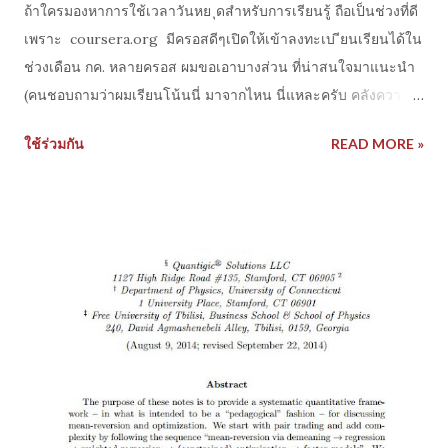
ถ้าใครมองหาการใช้เวลาวันหย ุดสำหรับการเรียนรู้ ถือเป็นช่วงที่ดี
เพราะ coursera.org มีครอสดีๆเปิดให้เข้าลงทะเบ ียนเรียนได้ใน
ช่วงเดือน กค. หลายครอส ผมขอเอาบางส่วน ที่น่าสนใจมาแนะนำ
(คนชอบถามว่าผมเรียนโน้นนี่ มาจากไหน นี่แหละครับ คลังความรู้
ของผม) 1.Portfolio and Risk Management ของ University of
ใช้ร่วมกัน
READ MORE »
Geneva ไม่ได้เรียนมาสายตรง แต่อยากมีความรู้ด้านนี้เบื ้องต้นไว้
จัดพอร์ตบริหารพอร์ตด้วยตัว เอ ง แนะนำเลยครับ เนื้อหาเข้าใจง่าย
ไม่ยากเกิ นไป และมีตัวอย่างให้ศึกษาตามได ้
https://www.coursera.org/ learn/ portfolio-risk-
management 2. Global Financial Crisis ผมยังไม่เคยเรียนอันนี้
นะ แต่อ่านรีวิวเบื้องต้นแล้วน ่าสนใจดี เขาสอนเรื่อง การเกิดวิกฤติ
การเงิน สาเหตุ ผลที่เกิด ตัวเลขสถิติสำคัญ และนโยบายต่างๆที่ออก
มาหลัง เกิดวิกฤติ เน้นๆเป็นวิกฤติซับไพร์มของ สหรัฐ และวิกฤติการ
เงินของยุโรป https://www.coursera.org/ learn/ global-
financial-crisis 3. Financial Engineering and Risk
Management Part I ของ Columbia University ครอสนี้ค่อนข้าง