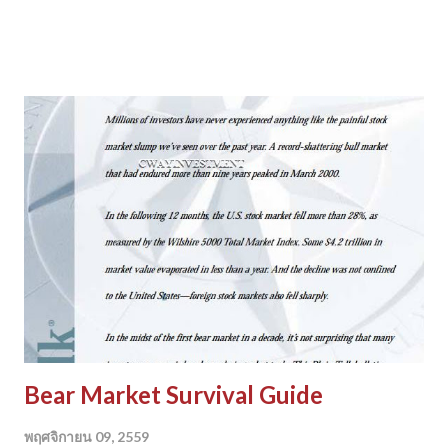
การมานั่งเปรียบเทียบว่ ากลยุทธ์อะไรดีที่สุด แต่สาระคือ การเข้าใจ
หาสิ่งที่เหมาะสมที่สุดกับต ัวเรา อย่าใช้กลยุทธ์เพียงเพราะเช ื่อว่า
มันจะดี เชื่อมั่นตามคำบอกเล่าหรือ เชื่อเพียงเพราะท่องจำต่อๆก
ันมา แต่ไม่เข้าใจ เมื่อไม่เข้าใจก็มองไม่เห็น ข้อจำกัด ข้อเสียของ
กลยุทธ์ มองไม่เห็นความเสี่ยง สุดท้ายพอเจ๊งขาดทุน ก็โทษเครื่องมือ
โทษระบบ เปลี่ยนสำนัก เปลี่ยนกูรู หากลยุทธ์ใหม่ วนซ้ำพายเรือใน
อ่างไม่รู้จบ จนกว่าจำหมดแรงเลิกเป็นเทรด เดอร์ไป ถ้าอยากศึกษา
กลยุทธ์ อย่าไปฟังแค่สรรพคุณข้อดี จงตั้งคำถาม ถึงข้อเสีย ข้อด้อย
ของกลยุทธ์ แล้วทำความเข้าใจ ก่อนจะนำมันมาใช้ แล้วให้เวลาใน
การทดลองลงมือ ปฏิบัติ ให้มาก...
Bear Market Survival Guide
พฤศจิกายน 09, 2559