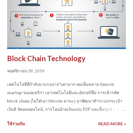
Block Chain Technology
พฤศจิกายน 09, 2559
เทคโนโลยีที่กำลังมาแรงน่าจ ับตามาก ผมเห็นหลาย fintech
startup ของอเมริกา เอาเทคโนโลยีและอัลกอริทึ่ม การเข้ารหัส
block chain (ไม่ได้เอา bitcoin มานะ) มาพัฒนาทำระบบกระเป๋า
เงินดิ จิตอลออนไลน์, การโอนย้ายเงินแบบ P2P และอื่นๆแล้ว รู้สึก
ว่าอนาคต คงจะได้ใช้จริงแน่ๆ จินตนาการไปถึงการไปเที่ยวแ ต่ไม่
ใช้ร่วมกัน
READ MORE »
ต้องแลกเงิน พกเงินเพราะเงินอยู่ในมือถื อ ,การไม่ต้องความปลอด