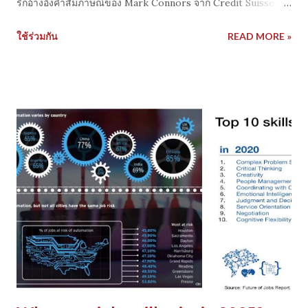
ริกอ้างอิงคำสัมภาษณ์ของ Mark Connors จาก Credit Suisse
Group AG ระบุว่า Quant fund ( hedgefund กลุ่มที่ใช้ AI) ในการ
ใช้ร่วมกัน
READ MORE »
เลือกหุ้น และเทรด(valuation and momentum strategies)
สามารถทำผลงานได้ดี ในปี 2016 โดยเก็บ payoff จากการทำ new
high ของ S&P500 ยกขึ้น 16% ได้จำนวนเพิ่ม 11 point คุณ Mark
Connors บอกว่าปีนี ้ return ของ Qaunt strategies น่าจะ
มากกว่า 8% โดยเฉพาะผลตอบแทนจากการเข้าซื้อกลุ่มพลังงานที่
ราคาเพิ่มขึ้นจากโมเมนตรัมโดยเดือน june ที่ผ่านมาบวกถึง 18%
โดดมากสุดในทุกกลุ่มของ S&P500 ขณะที่ผู้จัดการกองทุนเฮ็ดฟันด์
ส่วนใหญ่ที่เปรียบเทียบ ทำตรงกันข้ามกับ machine ไม่ขายหุ้นออก
ไปหมดก่อนตลาดจะวิ่ง หรือไม่ก็ตกรถพลาดโอกาสเพราะไม่ได้ทำ
อะไร จากภาพที่เขาเปรียบเทียบ ก็จะเห็นว่า Quant momentum
strategy ที่ใช้ AI ทำผลงานปีนี้ ชนะสูงกว่าค่าเฉลี่ยของ
traditional hedge funds บลูมเบิรกเลยสรุปว่ายกนี้ machine
เอาชนะ...