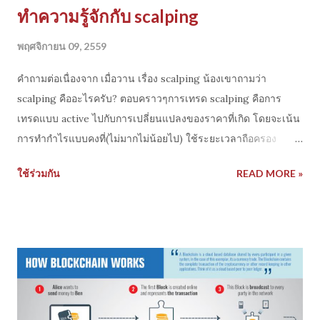
ทำความรู้จักกับ scalping
พฤศจิกายน 09, 2559
คำถามต่อเนื่องจาก เมื่อวาน เรื่อง scalping น้องเขาถามว่า
scalping คืออะไรครับ? ตอบคราวๆการเทรด scalping คือการ
เทรดแบบ active ไปกับการเปลี่ยนแปลงของราคาที่เกิด โดยจะเน้น
การทำกำไรแบบคงที่(ไม่มากไม่น้อยไป) ใช้ระยะเวลาถือครอง
สถานะสั้น และเทรดบนขนาด position size ที่เหมาะสมกับสภาพ
ใช้ร่วมกัน
READ MORE »
คล่องของตลาด (ไม่ใหญ่เกินไป) ทำกำไรจากรอบการเข้าออก บน
การเปลี่ยนแปลงของราคาที่เกิด การเทรด scalping ต้องอาศัย
ทักษะการตัดสินใจ ที่เร็วและแม่นยำสอดคล้องกับพลวัตรของตลาด
ต้องมีวินัย และสุดท้ายต้องมีแผนการเทรดที่ดี ส่วนหนังสือถ้าจะเริ่ม
จาก basic ผมแนะนำเล่มที่ชื่อว่า The Complete Idiot's Guide
to Active Trading จะได้เรียนรู้การเทรดแบบ active trading ไป
ด้วย