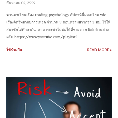
ธันวาคม 02, 2559
ชวนมาเรียนเรื่อง trading psychology สัปดาห์นี้ผมเตรียม vdo
เรื่องจิตวิทยากับการเทรด จำนวน 8 ตอนความยาวกว่า 3 ชม. ไว้ให้
สมาชิกได้ศึกษากัน สามารถเข้าไปชมได้ที่ช่องจา ก link ด้านล่าง
ครับ https://www.youtube.com/playlist?
list=PLm21We5eSHK82y_r0MLnUWl4ResegbJJ-
ใช้ร่วมกัน
READ MORE »