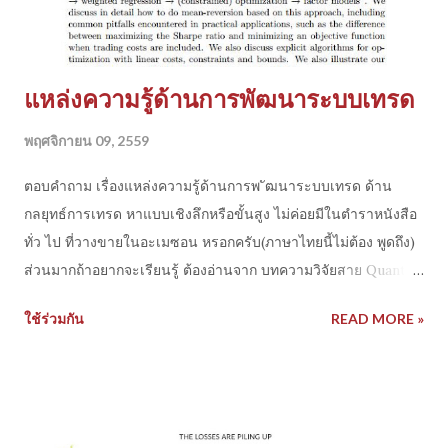
ยาก หนัก Math เพราะไปทาง Quant ตามสโลแกนที่เขาเขียนว่า
จะท ำให้เราเ...
แหล่งความรู้ด้านการพัฒนาระบบเทรด
พฤศจิกายน 09, 2559
ตอบคำถาม เรื่องแหล่งความรู้ด้านการพ ัฒนาระบบเทรด ด้าน
กลยุทธ์การเทรด หาแบบเชิงลึกหรือขั้นสูง ไม่ค่อยมีในตำราหนังสือ
ทั่ว ไป ที่วางขายในอะเมซอน หรอกครับ(ภาษาไทยนี้ไม่ต้อง พูดถึง)
ส่วนมากถ้าอยากจะเรียนรู้ ต้องอ่านจาก บทความวิจัยสาย Quant
trading จากกลุ่มที่เขาทดสอบทดลองจร ิงๆ มากกว่า เราจะเห็นไอ
ใช้ร่วมกัน
READ MORE »
เดีย เห็นประเด็นและเทคนิคใหม่ๆ ค่อนข้างเยอะ แน่นอนว่า 1
paper อาจจะต้องอ่านกันเป็นสัปดาห ์ แต่เมื่อเราแกะได้เข้าใจได้
มันจะทำให้นำไปพัฒนาต่อยอดไ ด้เร็ว กว่าการ มา งมหรือลองผิด
ลองถูกเอง มาก แล้วปัจจุบัน paper พวกนี้มีค่อนข้างเยอะด้วย แถม
สงสัยหรือมีประเด็น อาจจะลอง email ไปคุยกับคนเขียน แลกเปลี่ยน