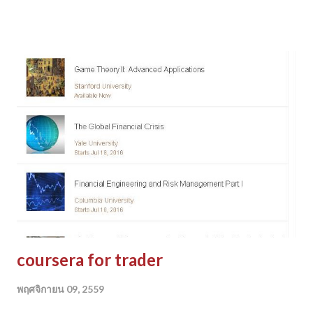
ภัยไปนั ่งกังวลเวลาซื้อของออนไลน์ผ ่านบัตรเครดิต การยืมเงินกู้
เงินข้ามประเท ศ ภาพนี้อธิบายรายละเอียดดี ลองศึกษาดูได้นะครับ
https://bitsonblocks.net/ 2015/09/09/ a-gentle-
introduction-to-bl ockchain-technology/
coursera for trader
พฤศจิกายน 09, 2559