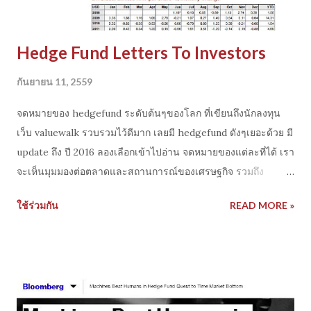
Hedge Fund Letters To Investors
กันยายน 11, 2559
จดหมายของ hedgefund ระดับต้นๆของโลก ที่เขียนถึงนักลงทุน
เว็บ valuewalk รวบรวมไว้ดีมาก เลยมี hedgefund ดังๆเยอะด้วย มี
update ถึง ปี 2016 ลองเลือกเข้าไปอ่าน จดหมายของแต่ละที่ได้ เรา
จะเห็นมุมมองต่อตลาดและสถานการณ์ของเศรษฐกิจ รวมถึง
แนวคิดในการบริหารเงิน บริหารความเสี่ยงของเหล่าผู้บริหารกอง
ใช้ร่วมกัน
READ MORE »
ทุนเฮ็ดฟันด์ ใน link รวมรายชื่อ hedefund ดังๆไว้ ใครอยากศึกษา
ลองเอา google ค้นดู เว็บ เพื่อดูกลยุทธ์ของแต่ละฟันด์ได้อีกด้วย ผม
เชื่อว่า จำนวนมาก เราอาจจะไม่รู้จัก หรือไม่เคยได้ยินชื่อ แต่พวกนี้
AUM หลัก ร้อยล้านเหรียญขึ้นและพอเข้าไปดู จะไปพบกลยุทธ์อะไร
เจ๋งๆเพียบเลย บางฟันด์เขียน รายงานดีมากแถมมีส่วนของ
strategies ที่เปิดให้เราเข้าไปทำความเข้าใจเบื้องต้นได้ด้วย(จริงๆ