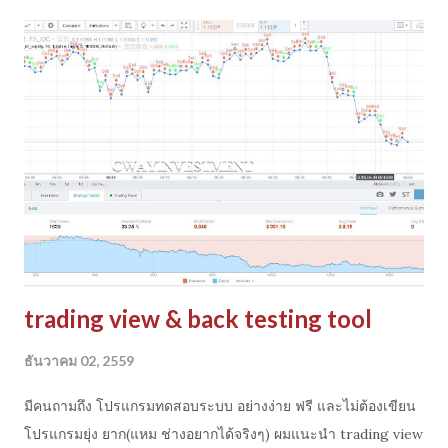
ค่าเรารับการขาดทุนสูง สุดได้เท่าไหร่ (ขาดทุนแล้วนอนหลับ ไม่
หมดตัว ไม่เครียด) step3>> เทรดหุ้นเท่าจำนวนเงิน ขาดทุนที่รับได้
ตย. คุณมีเงิน 1,000,000 รับการขาดทุนได้ 30000 บาท หรือก็คือ
3% ของเงินทั้งหมด ดังนั้น ก็ไปเทรดหุ้น aa ด้วยเงินแค่ 30000 บาท
ราคาหุ้นละ 100 บาทซื้อได้ 300 หุ้น >> สมมติเกิดขาดทุน worst
case คือหุ้นมูลค่าเป็นศูนย์ หรือบริษัทล้มละลาย ก็จะเสียเงินสูงสุด
30000 บาทเท่านั้น เลือกหุ้นหรือสินค้าที่เทรด ดีๆถ้ามันเกิดได้ยากก็
แปลว่ าโอกาสขาดทุนหมดเงินก็จะต่ำ ลง แถมทำให้ ไม่ต้องรีบ
stop...
trading view & back testing tool
ธันวาคม 02, 2559
มีคนถามถึง โปรแกรมทดสอบระบบ อย่างง่าย ฟรี และไม่ต้องเขียน
โปรแกรมยุ่ง ยาก(แหม ช่างอยากได้จริงๆ) ผมแนะนำ trading view