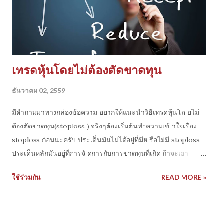
เทรดหุ้นโดยไม่ต้องตัดขาดทุน
ธันวาคม 02, 2559
มีคำถามมาทางกล่องข้อความ อยากให้แนะนำวิธีเทรดหุ้นโด ยไม่
ต้องตัดขาดทุน(stoploss ) จริงๆต้องเริ่มต้นทำความเข้ าใจเรื่อง
stoploss ก่อนนะครับ ประเด็นมันไม่ได้อยู่ที่มีห รือไม่มี stoploss
ประเด็นหลักมันอยู่ที่การจั ดการกับการขาดทุนที่เกิด ถ้าจะเอา
stoploss ออกจากสมการง่ายมาก เราก็ต้อง จัดการความ
ใช้ร่วมกัน
READ MORE »
เสี่ยง(Risk) ที่เกิดจากความผิดพลาดให้ได ้ก่อน วิธีการเอาแบบ
basic กำปั้นทุบดินไม่ต้องพูดถึงป ระสิทธิ์ภาพการใช้เงิ นเลยนะ
step1 >> คิดว่าเรามีเงินทุน(balance ) เท่าไหร่ step2 >> คำนวณ