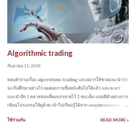
เจ้าของบ้านในการฟ้องแถม แบน Brett Barna จากบริการของ
AirBNB ตอนนี้เลยเกิดเป็นข่าวใหญ่ แน่นอนว่าพอเป็นข่าวปาร์ตี้สุด
เหวี่ยง จนทำคนอื่นเดือดร้อน ทำให้บริษัท Moore Capital ออก
แถลงข่าว เพื่อรักษาภาพลักษณ์ของบริษัทว่...
Algorithmic trading
กันยายน 11, 2559
ตอบคำถามเรื่อง algorithmic trading และอยากให้ช่วยแนะนำว่า
จะเริ่มศึกษาอย่างไร ผมตอบรายชื่อหนังสือไปให้แล้ว และจะมา
แนะนำอีก 1 คลาสสอนที่ผมบรรยายไว้ 2 ชม.เต็ม แถมมีตัวอย่างการ
เขียนโปรแกรมให้ดูด้วย เข้าไปเรียนรู้ได้จาก cwayinvestment
channel รายละเอียดหัวข้อตามนี้ เรียนรู้เรื่องของ algorithmic
ใช้ร่วมกัน
READ MORE »
trading -การพัฒนาระบบเทรดอัตโนมัติ หรือ robot trading -
กลยุทธ์การเทรด ที่นิยมสำหรับ algorithmic trading - Quant