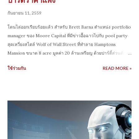
กันยายน 11, 2559
โดนไล่ออกเรียบร้อยแล้ว สำหรับ Brett Barna ตำแหน่ง portfolio
manager ของ Moore Capital ที่มีข่าวอื้อฉาวไปกับ pool party
สุดเหวี่ยงสไตล์ Wolf of Wall Street ที่ทำลาย Hamptons
Mansion ขนาด 8 acre มูลค่า 20 ล้านเหรียญ ด้วยปาร์ตี้ส่วนตัว
หนึ่งวันที่จัดเต็ม มีทั้งดนตรี ดีเจ เหล้า แชมเปจญ์ หญิง กิจกรรมสุด
ใช้ร่วมกัน
READ MORE »
เหวี่ยง กับแขกเกือบ 1000 คน ธรรมดาจัดปาร์ตี้ที่บ้านตัวเองคงไม่มี
ประเด็น แต่ คนนี้ดันไปทำเอาเพื่อนบ้านที่อยู่ใกล้เคียงที่ Hamptons
เดือดร้อน เจ้าของบ้าน AirBNB ที่ Brett Barna ไปต กลงเช่าโดย
แจ้งว่าจะจัดปาร์ตี้เพื่อระดมทุนการกุศลเล็กๆขนาด 50 คนเพื่อ
หาเงินช่วยเหลือสัตว์ แต่พอเจ้าของเห็นวีดีโอและภาพปาร์ตี้ใน
อินเตอร์เน็ตก็ ไม่พอใจอย่างมากเตรียมฟ้องเรียกค่าเสียหายที่เกิดกับ
ตัวบ้าน สระว่ายน้ำ เฟอร์นิเจอร์ และของที่ถูกขโมย รวมถึงขยะ
จำนวนมาก เป็นเงิน $1 million ซึ่ง AirBNB ก็ออกมาสนับสนุน