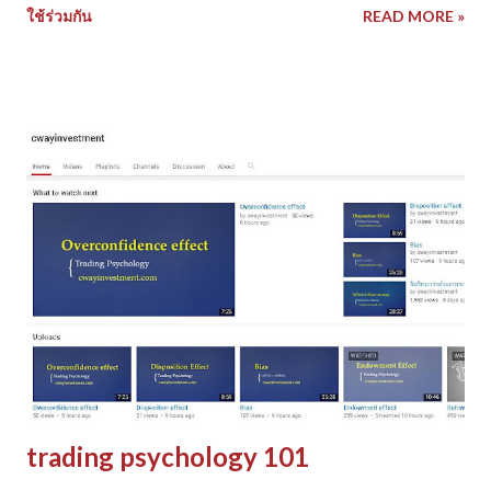
ใช้ร่วมกัน
READ MORE »
เงิน ไปให้ถึงจุด CP (low probability) เพื่อป้องกัน risk ส่วนจะเล่น
เกมส์รุก ก็ต้องหันมาเรียนรู้เรื่องก ารวางแทกติกการใช้ volatility ที่
เกิดใน active zone (high probability) มากๆ จะทำ GRID
Trading System ให้สำเร็จ ต้องเข้าใจพฤติกรรมราคาของส ินค้า
เป็นอันดับแรก ควรจะเริ่มจากการทำ data analysis ก่อนเสมอ
เพราะเมื่อเราเข้าใจ พฤติกรรมของราคา ในช่วงเวลาต่างๆ ภาวะ
ปัจจัยแวดล้อมต่างๆ การวางแผนการเทรด การรับมือกับความเสี่ยง
ก็จะดียิ่งขึ้น ในภาพข้อมูล GOLD ช่วงเวลา 10 ปี แยกประเภทตาม
ช่วงปีต่างๆลอง ดูการเปลี่ยนแปลงของ ราคา และ volatility และ
ลองตอบคำถามที่ผมตั้งโจท ย์ให้ไปคิดนะครับ ว่า 1. ผลตอบแทน
ของทองคำที่ผ่านมา มันแปรผันตรงกับ เวลาที่ถือครอง หรือไม่? 2.
ทำไมทองคำ จึงเป็นสินค้าที่น...
trading psychology 101