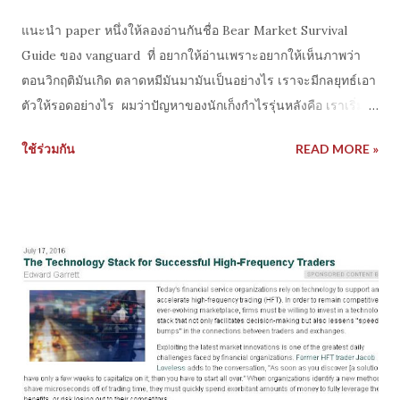
แนะนำ paper หนึ่งให้ลองอ่านกันชื่อ Bear Market Survival
Guide ของ vanguard ที่ อยากให้อ่านเพราะอยากให้เห็นภาพว่า
ตอนวิกฤติมันเกิด ตลาดหมีมันมามันเป็นอย่างไร เราจะมีกลยุทธ์เอา
ตัวให้รอดอย่างไร ผมว่าปัญหาของนักเก็งกำไรรุ่นหลังคือ เราเริ่ม
เรียนแต่จะหากำไร แต่มักจะละเลยเรื่อง การเอาตัวรอด หรือการ
ใช้ร่วมกัน
READ MORE »
เล่นเกมส์รับ การบริหารความเสี่ยง paper นี้พูดถึงวิกฤติตอน
.dotcom ปี 2000–2001 ตอนนั้นตลาดสหรัฐวิ่งกระฉูดติดกันมา
นาน จนถึงจุดระเบิดร่วงลง -33% โดยผู้เขียนสรุปเทคนิค 6 ข้อ
สำคัญในการรับมือวิกฤติไว้ ประวัติศาสตร์มันสอนอะไรเราเยอะนะ
ครับ การอยู่รอดมันไม่ได้มาจากการทำกำไรได้เยอะๆ เร็วๆ แต่มัน
มาจากการเข้าใจ และรู้จักวางแผน บริหารจัดการความเสี่ยง รับมือ
กับอนาคตที่เราไม่รู้ว่าอะไรจะเกิด ลองศึกษาดูครับ
http://www.vanguard.com/pdf/bmsg.pdf