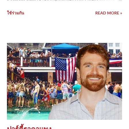
ตัวลง -48% ที่ $12.60ทะลุโซน low ระดับ 31 ปี ยิ่งกว่าตอน
ใช้ร่วมกัน
READ MORE »
subprime 2008 เสียอีก แถมมีแรง short sell จากเหล่านักเก็ง
กำไรมาสบทบไปอีก ปัญหาใหญ่ก็เหมือนผมเคยนำเสนอมาคือเรื่อง
ตราสารอนุพันธ์ ขนาดมหึมา ,ผลการดำเนินกิจการที่อ่อนแอ ปี
2015 ขาดทุนไป €6.8 billion, การทุจริตกรณีโกง Libor rates ที่มี
ลูกจ้างของ DB ไปเกี่ยวซึ่งบริษัท settle อาจจะจ่ายค่าปรับ $2.5
billion รวมถึงแรงกดดันจาก Brexit ที่เข้ามากระทบ เนื่องจากราย
ได้ 19% มาจาก UK ล่าสุดมีการเตือนถึงสถานะที่เปราะบางบน
ความเสี่ยงจาก IMF และ Deutsche Bank ก็ยังไม่ผ่านการประเมิน
stress test ของ Fed จะจบยังไงต้องรอดู ถ้าออกมาไม่ดี คงเหนื่อย
และมีกระทบไปทั่วแน่นอน นักวิเคราะห์คาดว่าคงจะต้องมีการขอรับ
ความช่วยเหลือจาก รัฐบาลเยอรมัน หรือ ECB ต่อไป เพื่อให้ผ่าน
วิกฤตินี้ไป ชมภาพเต็มๆที่ http://www.visualcapita...
ปาร์ตี้ราคาแพง