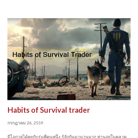
การเขียนโปรแกรม robot trading เพื่อจำลองการทำงา นกับตลาด
จริง สินค้าจริง แล้วมาอภิปรายข้อดีข้อเสีย ลองศึกษาเทคนิคต่างๆ
ไว้ก็ไม่เสียหลายครับ เพราะทุกวิธี ทุกแนวคิดบนโลกนี้มันมีข้อดีข้อ
เสียเสมอแหละ ใครที่สนใจเทคนิคนี้ลองเข้าไปชมได้จาก link ด้าน
ล่างครับ https://www.youtube.com/watch?v=DX34jq9q7OQ
Habits of Survival trader
กรกฎาคม 26, 2559
มีโอกาสได้คุยกับรุ่นพี่คนหนึ่ง รู้จักกันมานานมาก ท่านอยู่ในตลาด