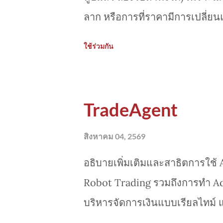
ลาก หรือการที่ราคามีการเปลี่ยน
การเกิด Drawdown ที่สูง 80-90
ใช้ร่วมกัน
การถั่วเฉลี่ยหรือสวนการกระชากข
Dynamic Grid Trading จึงมีการ
พฤติกรรมของราคา ในแต่ละช่วง
TradeAgent
จำเป็นต้อง Fix คงที่เท่ากันทั้ง
ความเสี่ยงรวมได้ดี นอกจากนี้เ
สิงหาคม 04, 2569
กระจายไปตาม พารามิเตอร์ เช่นในต
อธิบายเพิ่มเติมและสาธิตการใช้
กำหนด รวมถึงใช้การรวบโซน/ส
Robot Trading รวมถึงการทำ Ad
ในแต่ละไม้ ที่มีการ scale ได้ท
บริหารจัดการเงินแบบเรียลไทม์ 
ราคา(Price Anomaly) สุดท้ายคื