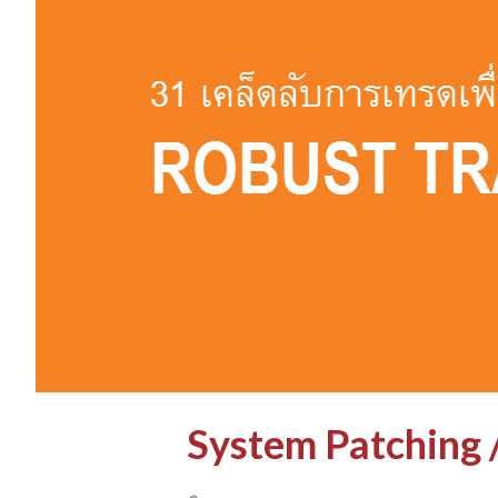
า
ม
System Patching 